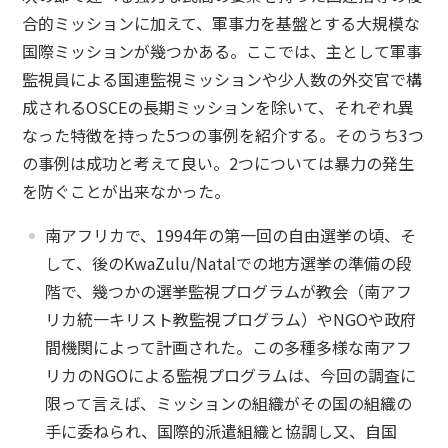
合的ミッションに加えて、軍事力を基盤とする大規模な
国際ミッションが幾つかある。ここでは、主として軍事
監視員による国連監視ミッションや少人数の外交官で構
成されるOSCEの長期ミッションを除いて、それぞれ異
なった特徴を持った5つの事例を紹介する。そのうち3つ
の事例は成功と考えて良い。2つについては暴力の発生
を防ぐことが出来なかった。
南アフリカで、1994年の第一回の自由選挙の頃、そ
して、後のKwaZulu/Natalでの地方選挙の準備の段
階で、幾つかの選挙監視プログラムが教会（南アフ
リカ統一キリスト教監視プログラム）やNGOや政府
間機関によって計画された。この多種多様な南アフ
リカのNGOによる監視プログラムは、今回の調査に
限って言えば、ミッションの組織がその国の組織の
手に委ねられ、国際的派遣組織と協調し又、自国