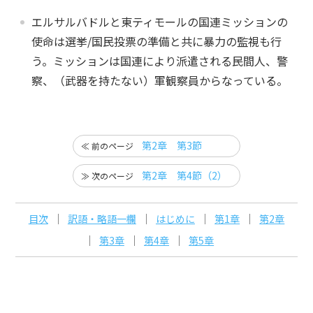
エルサルバドルと東ティモールの国連ミッションの
使命は選挙/国民投票の準備と共に暴力の監視も行
う。ミッションは国連により派遣される民間人、警
察、（武器を持たない）軍観察員からなっている。
第2章 第3節
第2章 第4節（2）
目次
訳語・略語一欄
はじめに
第1章
第2章
第3章
第4章
第5章