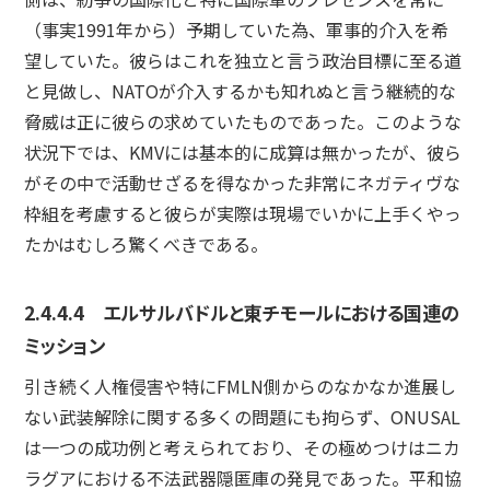
（事実1991年から）予期していた為、軍事的介入を希
望していた。彼らはこれを独立と言う政治目標に至る道
と見做し、NATOが介入するかも知れぬと言う継続的な
脅威は正に彼らの求めていたものであった。このような
状況下では、KMVには基本的に成算は無かったが、彼ら
がその中で活動せざるを得なかった非常にネガティヴな
枠組を考慮すると彼らが実際は現場でいかに上手くやっ
たかはむしろ驚くべきである。
2.4.4.4 エルサルバドルと東チモールにおける国連の
ミッション
引き続く人権侵害や特にFMLN側からのなかなか進展し
ない武装解除に関する多くの問題にも拘らず、ONUSAL
は一つの成功例と考えられており、その極めつけはニカ
ラグアにおける不法武器隠匿庫の発見であった。平和協