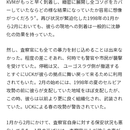
KVMがもっと早く到着し、緻密に展開し全コソボをカバ
ーしていたならどの様な結果になっていたか容易に想像
がつくだろう“。再び状況が緊迫化した1998年の1月か
ら2月においても、彼らの現地への到着は一般的に沈静
化の効果を持っていた。
然し、査察官にも全ての暴力を封じ込めることは出来な
かった。程度の差こそあれ、何時でも警官や市民が襲撃
を受けていた。停戦は又、 ユーゴスラヴ側が撤退する
とすぐにUCKが彼らの拠点に舞い戻って来るために利用
されてもいた。2月の始めには、1998年の夏のセルビア
攻勢の前に彼らが支配していた地域をほぼ支配したが、
この時、彼らは以前より更に良く組織化され、武装され
ていた。UCKによる春の攻勢が警告されていた。
1月から2月にかけて、査察官自身に対する保安状況も悪