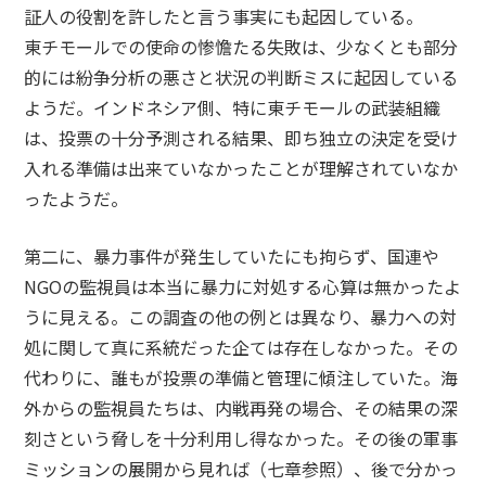
証人の役割を許したと言う事実にも起因している。
東チモールでの使命の惨憺たる失敗は、少なくとも部分
的には紛争分析の悪さと状況の判断ミスに起因している
ようだ。インドネシア側、特に東チモールの武装組織
は、投票の十分予測される結果、即ち独立の決定を受け
入れる準備は出来ていなかったことが理解されていなか
ったようだ。
第二に、暴力事件が発生していたにも拘らず、国連や
NGOの監視員は本当に暴力に対処する心算は無かったよ
うに見える。この調査の他の例とは異なり、暴力への対
処に関して真に系統だった企ては存在しなかった。その
代わりに、誰もが投票の準備と管理に傾注していた。海
外からの監視員たちは、内戦再発の場合、その結果の深
刻さという脅しを十分利用し得なかった。その後の軍事
ミッションの展開から見れば（七章参照）、後で分かっ