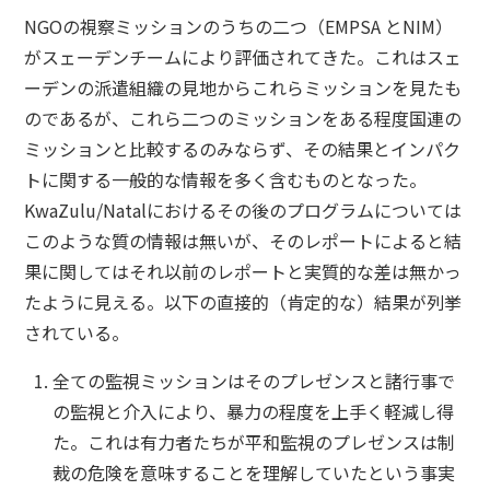
NGOの視察ミッションのうちの二つ（EMPSA とNIM）
がスェーデンチームにより評価されてきた。これはスェ
ーデンの派遣組織の見地からこれらミッションを見たも
のであるが、これら二つのミッションをある程度国連の
ミッションと比較するのみならず、その結果とインパク
トに関する一般的な情報を多く含むものとなった。
KwaZulu/Natalにおけるその後のプログラムについては
このような質の情報は無いが、そのレポートによると結
果に関してはそれ以前のレポートと実質的な差は無かっ
たように見える。以下の直接的（肯定的な）結果が列挙
されている。
全ての監視ミッションはそのプレゼンスと諸行事で
の監視と介入により、暴力の程度を上手く軽減し得
た。これは有力者たちが平和監視のプレゼンスは制
裁の危険を意味することを理解していたという事実