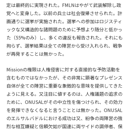
定は最終的に実現された。FMLNはやがて武装解除し政
党へと変身した。以前の兵士は社会復帰させられた。計
画通りに選挙が実施された。選挙への参加はロジスティ
ックな又構造的な諸問題のために予想より随分と低かっ
た（55%のみ）し、多くの違反も報告された。それにも
拘らず、選挙結果は全ての陣営から受け入れられ、戦争
が再発することは無かった。
Missionの権限は人権侵害に対する直接的な予防活動を
含むものではなかったが、その非常に顕著なプレゼンス
自体が全ての陣営に重要な象徴的な意味を提供してきた
ように見える。又注目に値するのは、人権議題の追求の
ために、ONUSALがその中立性を傷つけられ、その効力
を発揮できなくなると言うこととは無かった。ONUSAL
のエルサルバドルにおける成功は又、紛争の両陣営の強
烈な相互嫌疑と信頼欠如が国連に両サイドの調停者、保