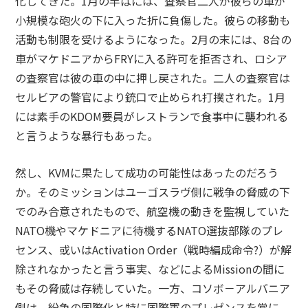
化してきた。1月の半ばには、査察官二人が彼らの車が
小規模な砲火の下に入った折に負傷した。彼らの移動も
活動も制限を受けるようになった。2月の末には、8台の
車がマケドニアからFRYに入る許可を拒否され、ロシア
の査察官は彼の車の中に押し戻された。二人の査察官は
セルビアの警官により銃口で止められ打撲された。1月
には素手のKDOM要員がレストランで食事中に襲われる
と言うような暴行もあった。
然し、KVMに果たして成功の可能性はあったのだろう
か。そのミッションはユーゴスラヴ側に戦争の脅威の下
でのみ合意されたもので、航空機の動きを監視していた
NATO機やマケドニアに待機するNATO選抜部隊のプレ
センス、或いはActivation Order（戦時編成命令?）が解
除されなかったと言う事実、などによるMissionの間に
もその脅威は存続していた。一方、コソボ－アルバニア
側は、紛争の国際化と特に国際軍のプレゼンスを常に