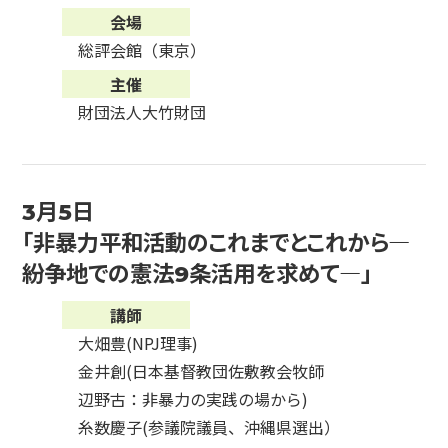
会場
総評会館（東京）
主催
財団法人大竹財団
3月5日
「非暴力平和活動のこれまでとこれから―
紛争地での憲法9条活用を求めて―」
講師
大畑豊(NPJ理事)
金井創(日本基督教団佐敷教会牧師
辺野古：非暴力の実践の場から)
糸数慶子(参議院議員、沖縄県選出）