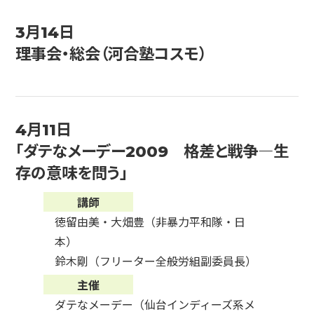
3月14日
理事会・総会（河合塾コスモ）
4月11日
「ダテなメーデー2009 格差と戦争―生
存の意味を問う」
講師
徳留由美・大畑豊（非暴力平和隊・日
本）
鈴木剛（フリーター全般労組副委員長）
主催
ダテなメーデー（仙台インディーズ系メ