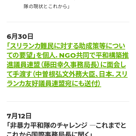
隊の現状とこれから」
6月30日
「スリランカ難民に対する助成策等につい
ての要望」を個人．NGO共同で平和構築推
進議員連盟（藤田幸久事務局長）に面会し
て手渡す（中曽根弘文外務大臣、日本．スリ
ランカ友好議員連盟宛にも送付）
7月12日
「非暴力平和隊のチャレンジ ―これまでと
これから国際事務局長に聞く」