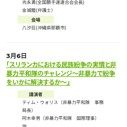
光永勇(全国勝手連連合会会長)
金城睦(弁護士）
会場
八汐荘(沖縄県那覇市)
3月6日
「スリランカにおける民族紛争の実情と非
暴力平和隊のチャレンジ～非暴力で紛争
をいかに解決するか～」
講演者
ティム・ウォリス（非暴力平和隊 事務
局長）
阿木幸男（非暴力平和隊 国際理事）
他